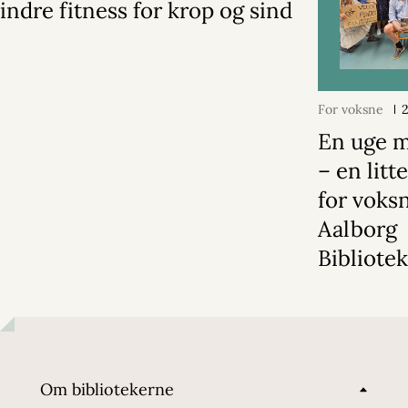
indre fitness for krop og sind
For voksne
2
En uge 
– en litt
for voks
Aalborg
Bibliote
Om bibliotekerne