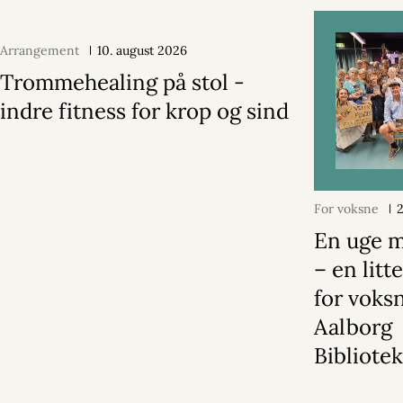
Arrangement
10. august 2026
Trommehealing på stol -
indre fitness for krop og sind
For voksne
2
En uge 
– en litt
for voks
Aalborg
Bibliote