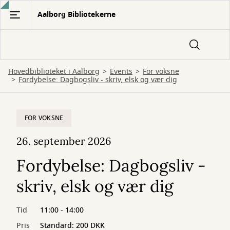
Gå
Aalborg Bibliotekerne
til
hovedindhold
Hovedbiblioteket i Aalborg
Events
For voksne
Fordybelse: Dagbogsliv - skriv, elsk og vær dig
FOR VOKSNE
26. september 2026
Fordybelse: Dagbogsliv -
skriv, elsk og vær dig
Tid
11:00 - 14:00
Pris
Standard: 200 DKK