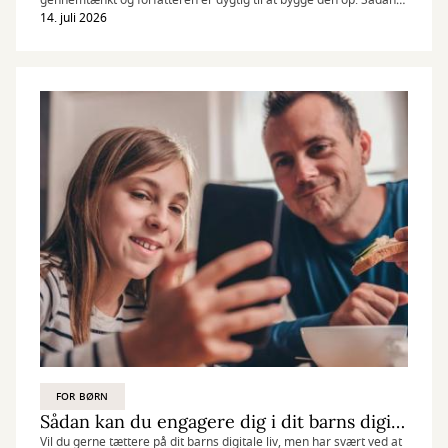
gennemtænkt og forfatteren er dygtig til at bygge den op. Sådan
en bog er "Heir of illusion - skyggens hævn", som er første bind i
14. juli 2026
den spritnye trilogi om Verranøerne.
FOR BØRN
Sådan kan du engagere dig i dit barns digitale liv
Vil du gerne tættere på dit barns digitale liv, men har svært ved at