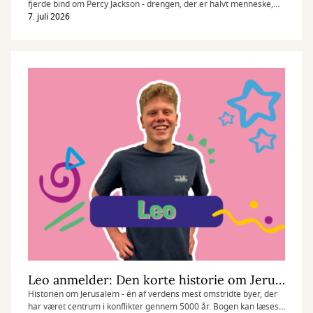
fjerde bind om Percy Jackson - drengen, der er halvt menneske,
halvt gud. Og vi forstår til fulde Ellas begejstring, det er virkelig en
7. juli 2026
episk fantasyserie!
Leo anmelder: Den korte historie om Jerusalem
Historien om Jerusalem - én af verdens mest omstridte byer, der
har været centrum i konflikter gennem 5000 år. Bogen kan læses