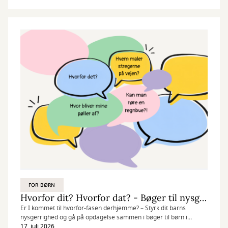
FOR BØRN
Hvorfor dit? Hvorfor dat? - Bøger til nysgerrige børn
Er I kommet til hvorfor-fasen derhjemme? – Styrk dit barns
nysgerrighed og gå på opdagelse sammen i bøger til børn i
alderen 3-6 år - om alt mellem himmel og jord.
17. juli 2026