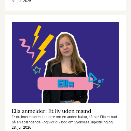
til, hvad du kan samle i sensommeren.
31. juli 2026
Ella anmelder: Et liv uden mænd
Er du interesseret i at lære om en anden kultur, så har Ella et bud
på en spændende - og vigtig! - bog om Sydkorea, ligestilling og
kønsdebat.
28. juli 2026