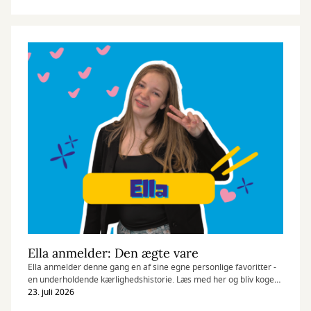
Ella anmelder: Den ægte vare
Ella anmelder denne gang en af sine egne personlige favoritter -
en underholdende kærlighedshistorie. Læs med her og bliv kogere
på bogen, som Ella giver hele seks ud af seks stjerner.
23. juli 2026