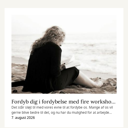
Fordyb dig i fordybelse med fire workshops i september
Det står sløjt til med vores evne til at fordybe os. Mange af os vil
gerne blive bedre til det, og nu har du mulighed for at arbejde
med det til fire forskellige workshops på biblioteket i september.
7. august 2026