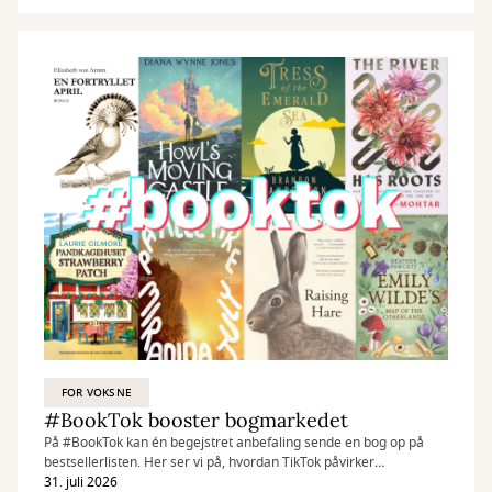
FOR VOKSNE
#BookTok booster bogmarkedet
På #BookTok kan én begejstret anbefaling sende en bog op på
bestsellerlisten. Her ser vi på, hvordan TikTok påvirker
bogmarkedet – og hvilke titler læserne kaster sig over lige nu.
31. juli 2026