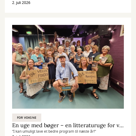
af alle med interesse for Israels og Mellemøstens historie.
2. juli 2026
FOR VOKSNE
En uge med bøger – en litteraturuge for voksne på Aalborg Bibliotekerne
”I kan umuligt lave et bedre program til næste år!”