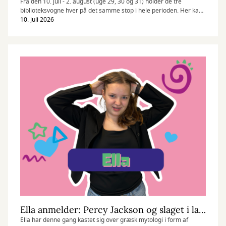
Fra den 10. juli - 2. august (uge 29, 30 og 31) holder de tre
biblioteksvogne hver på det samme stop i hele perioden. Her kan
du se hvor, og hvad det betyder for dig.
10. juli 2026
Ella anmelder: Percy Jackson og slaget i labyrinten
Ella har denne gang kastet sig over græsk mytologi i form af