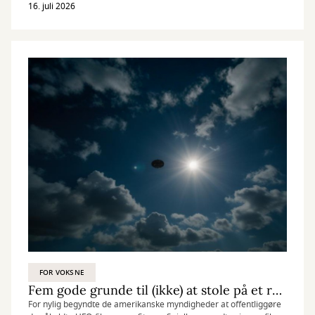
relevant at læse, og forslag til hvordan du får mest ud af
16. juli 2026
oplevelsen.
FOR VOKSNE
Fem gode grunde til (ikke) at stole på et rumvæsen
For nylig begyndte de amerikanske myndigheder at offentliggøre