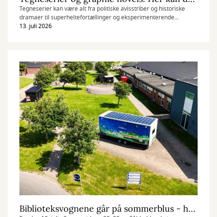
Tegneserier kan være alt fra politiske avisstriber og historiske
dramaer til superheltefortællinger og eksperimenterende
kunstværker. Find din næste tegnede læseoplevelse her.
13. juli 2026
Biblioteksvognene går på sommerblus - hvad betyder det for dig?