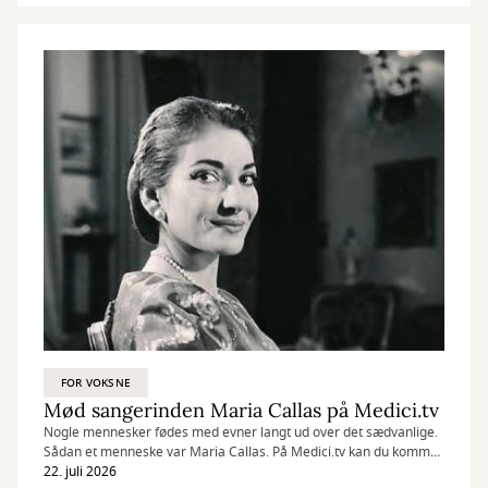
FOR VOKSNE
Mød sangerinden Maria Callas på Medici.tv
Nogle mennesker fødes med evner langt ud over det sædvanlige.
Sådan et menneske var Maria Callas. På Medici.tv kan du komme
helt tæt på den græsk-amerikanske operastjerne.
22. juli 2026