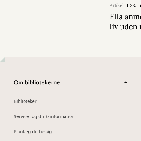
Artikel
28. j
Ella anm
liv ude
Om bibliotekerne
Biblioteker
Service- og driftsinformation
Planlæg dit besøg