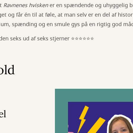
at
Ravnenes hvisken
er en spændende og uhyggelig 
t og får én til at føle, at man selv er en del af histo
um, spænding og en smule gys på en rigtig god må
ive den seks ud af seks stjerner ⭐⭐⭐⭐⭐⭐
old
el