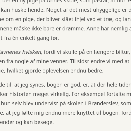
r der en ny pige på Annes skole, som påstår, at hun 
 kan huske hende. Noget af det mest uhyggelige er 
om en pige, der bliver slået ihjel ved et træ, og la
mene måske ikke bare er drømme. Anne har nemlig a
t fra én enkelt gang før.
avnenes hvisken,
fordi vi skulle på en længere biltur
n fra nogle af mine venner. Til sidst endte vi med at
, hvilket gjorde oplevelsen endnu bedre.
e til, at jeg synes, bogen er god, er, at der hele tide
virker historien meget virkelig. For eksempel fortalt
 hun selv blev undervist på skolen i Brønderslev, som
de, at jeg følte mig endnu mere knyttet til bogen, for
 kender og kan besøge.