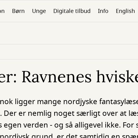
on
Børn
Unge
Digitale tilbud
Info
English
er: Ravnenes hvisk
 nok ligger mange nordjyske fantasylæs
 Der er nemlig noget særligt over at læs
 egen verden - og så alligevel ikke. Fo
 nordjysk grund, er det samtidig en s