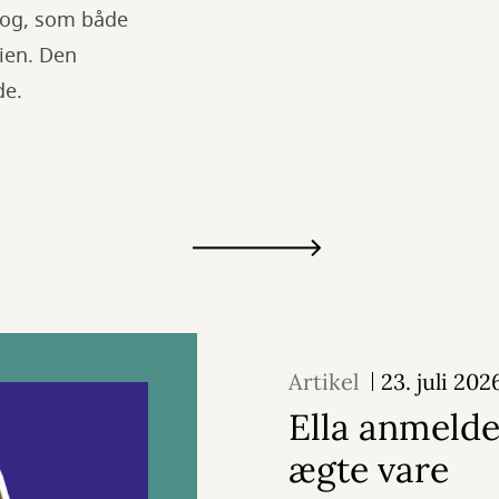
bog, som både
rien. Den
de.
Artikel
23. juli 202
Ella anmelde
ægte vare