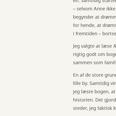
én. Samtidig starte
– selvom Anne ikke
begynder at drømme 
for hende, at drøm
i fremtiden – bortse
Jeg valgte at læse
R
rigtig godt om boge
sammen som familie
En af de store grund
lille by. Samtidig 
jeg læste bogen, at
historien. Det gjor
steder, jeg faktisk