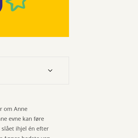
er om Anne
nne evne kan føre
lået ihjel én efter