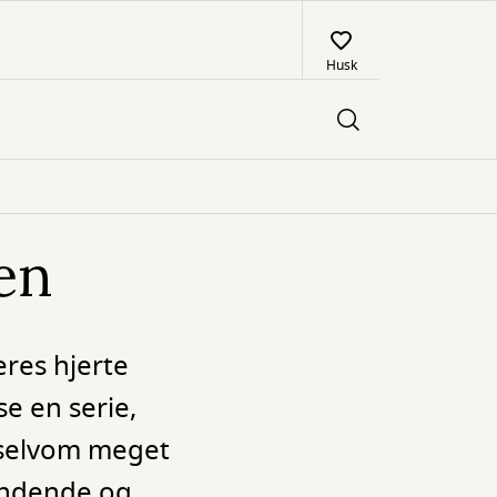
Husk
en
eres hjerte
e en serie,
r selvom meget
pændende og