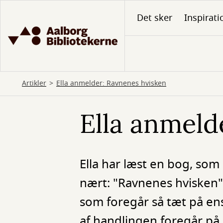
Gå
Det sker
Inspirati
til
hovedindhold
Artikler
Ella anmelder: Ravnenes hvisken
Ella anmeld
Ella har læst en bog, som
nært: "Ravnenes hvisken".
som foregår så tæt på ens
af handlingen foregår på