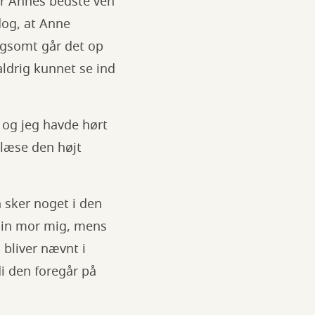
er Annes bedste ven
dog, at Anne
ngsomt går det op
ldrig kunnet se ind
, og jeg havde hørt
 læse den højt
n sker noget i den
e min mor mig, mens
 bliver nævnt i
di den foregår på