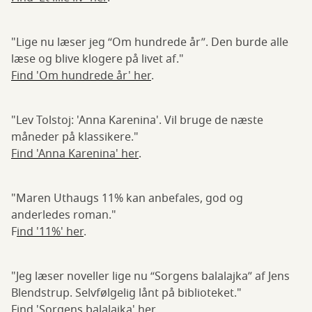
"Lige nu læser jeg “Om hundrede år”. Den burde alle
læse og blive klogere på livet af."
Find 'Om hundrede år' her
.
"Lev Tolstoj: 'Anna Karenina'. Vil bruge de næste
måneder på klassikere."
Find 'Anna Karenina' her
.
"Maren Uthaugs 11% kan anbefales, god og
anderledes roman."
F
ind '11%' her
.
"Jeg læser noveller lige nu “Sorgens balalajka” af Jens
Blendstrup. Selvfølgelig lånt på biblioteket."
Find 'Sorgens balalajka' her
.