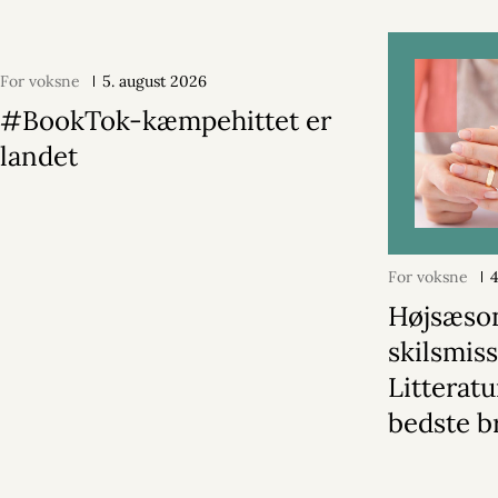
For voksne
5. august 2026
#BookTok-kæmpehittet er
landet
For voksne
Højsæson
skilsmiss
Litterat
bedste b