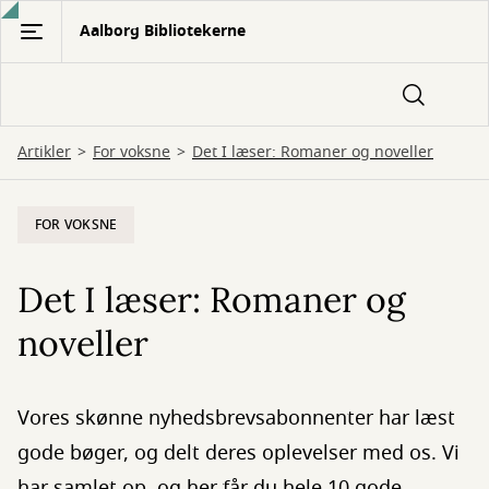
Gå
Aalborg Bibliotekerne
til
hovedindhold
Artikler
For voksne
Det I læser: Romaner og noveller
FOR VOKSNE
Det I læser: Romaner og
noveller
Vores skønne nyhedsbrevsabonnenter har læst
gode bøger, og delt deres oplevelser med os. Vi
har samlet op, og her får du hele 10 gode