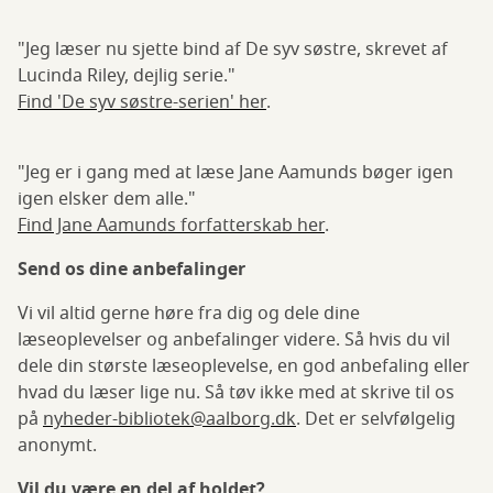
"Jeg læser nu sjette bind af De syv søstre, skrevet af
Lucinda Riley, dejlig serie."
Find 'De syv søstre-serien' her
.
"Jeg er i gang med at læse Jane Aamunds bøger igen
igen elsker dem alle."
Find Jane Aamunds forfatterskab her
.
Send os dine anbefalinger
Vi vil altid gerne høre fra dig og dele dine
læseoplevelser og anbefalinger videre. Så hvis du vil
dele din største læseoplevelse, en god anbefaling eller
hvad du læser lige nu. Så tøv ikke med at skrive til os
på
nyheder-bibliotek@aalborg.dk
. Det er selvfølgelig
anonymt.
Vil du være en del af holdet?