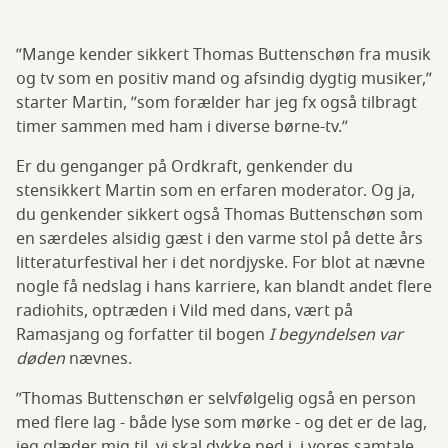
”Mange kender sikkert Thomas Buttenschøn fra musik
og tv som en positiv mand og afsindig dygtig musiker,”
starter Martin, ”som forælder har jeg fx også tilbragt
timer sammen med ham i diverse børne-tv.”
Er du genganger på Ordkraft, genkender du
stensikkert Martin som en erfaren moderator. Og ja,
du genkender sikkert også Thomas Buttenschøn som
en særdeles alsidig gæst i den varme stol på dette års
litteraturfestival her i det nordjyske. For blot at nævne
nogle få nedslag i hans karriere, kan blandt andet flere
radiohits, optræden i Vild med dans, vært på
Ramasjang og forfatter til bogen
I begyndelsen var
døden
nævnes.
”Thomas Buttenschøn er selvfølgelig også en person
med flere lag - både lyse som mørke - og det er de lag,
jeg glæder mig til, vi skal dykke ned i, i vores samtale