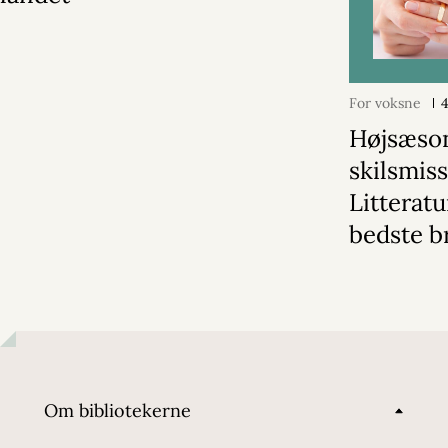
For voksne
Højsæson
skilsmiss
Litterat
bedste b
Om bibliotekerne