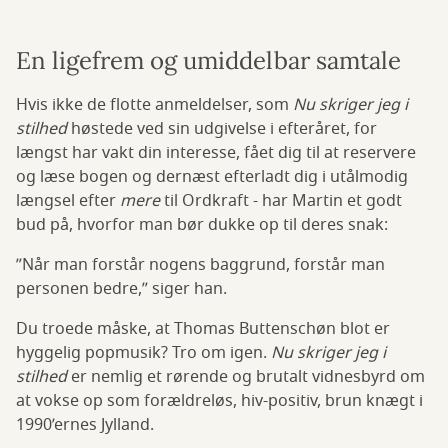
En ligefrem og umiddelbar samtale
Hvis ikke de flotte anmeldelser, som
Nu skriger jeg i
stilhed
høstede ved sin udgivelse i efteråret, for
længst har vakt din interesse, fået dig til at reservere
og læse bogen og dernæst efterladt dig i utålmodig
længsel efter
mere
til Ordkraft - har Martin et godt
bud på, hvorfor man bør dukke op til deres snak:
”Når man forstår nogens baggrund, forstår man
personen bedre,” siger han.
Du troede måske, at Thomas Buttenschøn blot er
hyggelig popmusik? Tro om igen.
Nu skriger jeg i
stilhed
er nemlig et rørende og brutalt vidnesbyrd om
at vokse op som forældreløs, hiv-positiv, brun knægt i
1990’ernes Jylland.