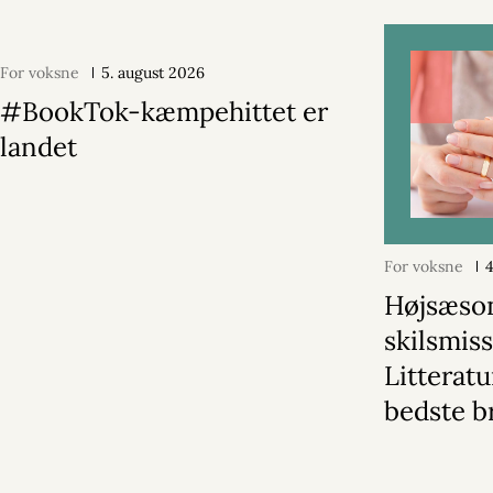
For voksne
5. august 2026
#BookTok-kæmpehittet er
landet
For voksne
Højsæson
skilsmiss
Litterat
bedste b