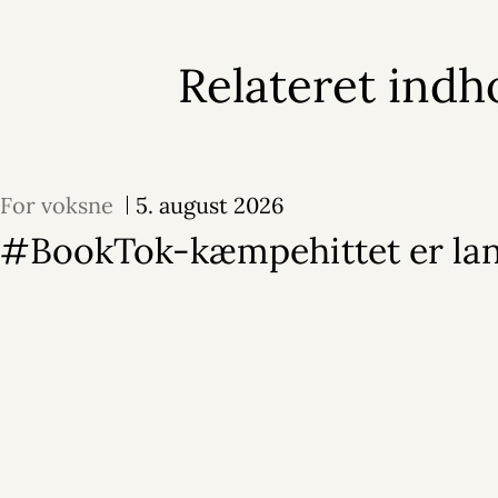
Relateret indh
For voksne
5. august 2026
#BookTok-kæmpehittet er la