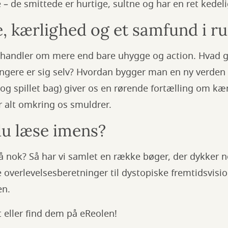
e – de smittede er hurtige, sultne og har en ret kedel
, kærlighed og et samfund i ru
handler om mere end bare uhygge og action. Hvad 
ngere er sig selv? Hvordan bygger man en ny verden 
og spillet bag) giver os en rørende fortælling om kæ
år alt omkring os smuldrer.
du læse imens?
få nok? Så har vi samlet en række bøger, der dykker
e overlevelsesberetninger til dystopiske fremtidsvisi
en.
t eller find dem på eReolen!