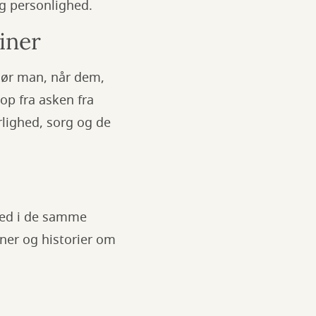
ig personlighed.
iner
gør man, når dem,
op fra asken fra
rlighed, sorg og de
 ned i de samme
oner og historier om