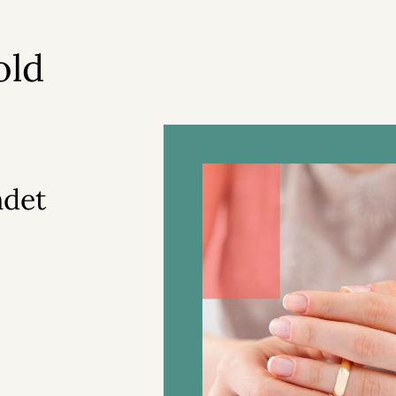
old
ndet