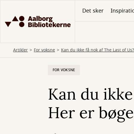
Gå
Det sker
Inspirati
til
hovedindhold
Artikler
For voksne
Kan du ikke få nok af The Last of Us
FOR VOKSNE
Kan du ikke
Her er bøge