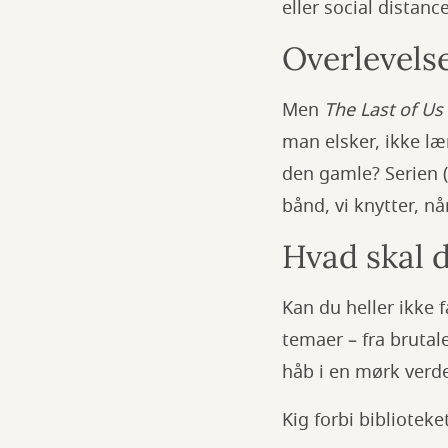
eller social distanc
Overlevelse
Men
The Last of Us
man elsker, ikke læ
den gamle? Serien (
bånd, vi knytter, n
Hvad skal 
Kan du heller ikke 
temaer – fra brutal
håb i en mørk verd
Kig forbi biblioteke