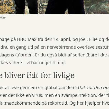
 Max
lbage på HBO Max fra den 14. april, og Joel, Ellie og 
dnu en gang ud på en nervepirrende overlevelsestur 
gens (u)orden. Er du også bidt af serien (bare ikke
 læs videre – vi har noget til dig!
 bliver
lidt
for livlige
vet at leve gennem en global pandemi (
tak for den op
s
er det ikke en virus, men en svampeinfektion, der får 
lidt imødekommende på rekordtid. Og her hjælper hv