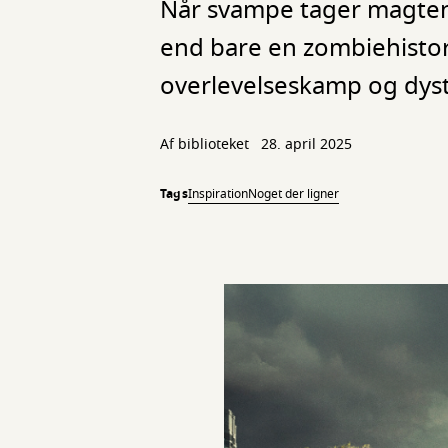
Når svampe tager magten
end bare en zombiehisto
overlevelseskamp og dyst
Af biblioteket
28. april 2025
Tags
Inspiration
Noget der ligner