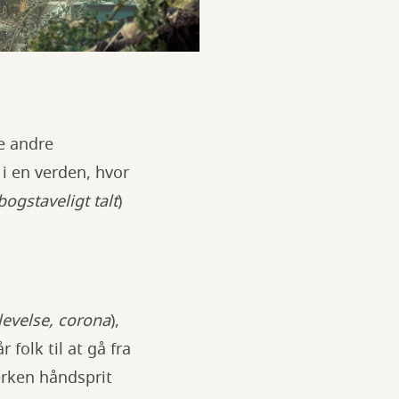
de andre
i en verden, hvor
bogstaveligt talt
)
levelse, corona
),
folk til at gå fra
erken håndsprit