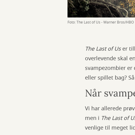
Foto: The Last of Us - Warner Bros/HBO
The Last of Us
er ti
overlevende skal en
svampezombier er da
eller spillet bag? Så
Når svampe
Vi har allerede prø
men i
The Last of U
venlige til meget 