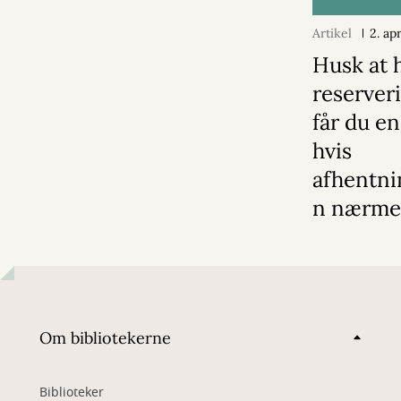
Artikel
2. ap
Husk at 
reserver
får du e
hvis
afhentni
n nærmer
Om bibliotekerne
Biblioteker