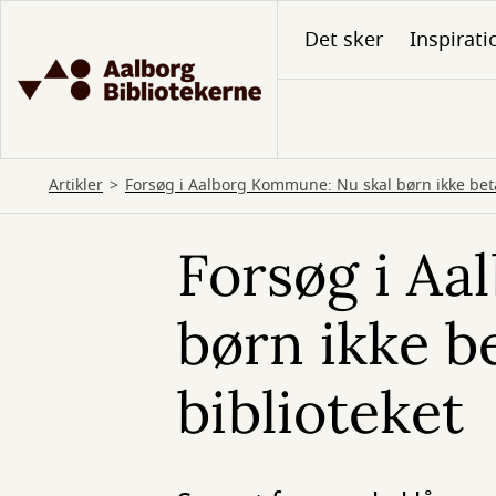
Gå
Det sker
Inspirati
til
hovedindhold
Artikler
Forsøg i Aalborg Kommune: Nu skal børn ikke beta
Forsøg i Aa
børn ikke b
biblioteket