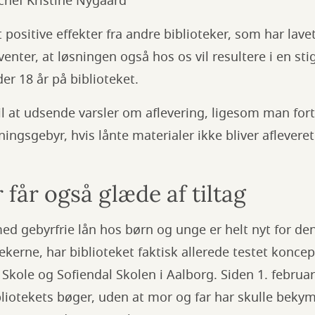
schef Kristine Nygaard
t positive effekter fra andre biblioteker, som har lave
venter, at løsningen også hos os vil resultere i en stig
er 18 år på biblioteket.
l at udsende varsler om aflevering, ligesom man forts
ingsgebyr, hvis lånte materialer ikke bliver afleveret 
 får også glæde af tiltag
med gebyrfrie lån hos børn og unge er helt nyt for d
ekerne, har biblioteket faktisk allerede testet konc
 Skole og Sofiendal Skolen i Aalborg. Siden 1. februa
liotekets bøger, uden at mor og far har skulle beky