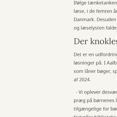
Ifølge tænketanken 
læse, i de femten 
Danmark. Desuden er
og læselysten fald
Der knokles
Det er en udfordring
løsninger på. I Aal
som låner bøger, sp
af 2024.
- Vi oplever desvær
præg på børnenes læ
tilgængelige for bø