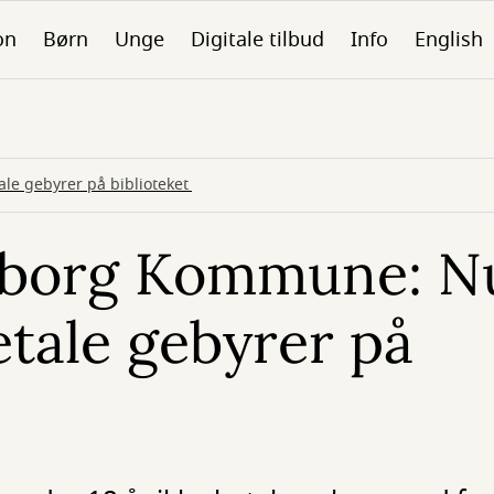
on
Børn
Unge
Digitale tilbud
Info
English
le gebyrer på biblioteket
lborg Kommune: Nu
etale gebyrer på