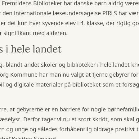
Fremtidens Biblioteker har danske børn aldrig været 
år den internationale læseundersøgelse PIRLS har væ
 det kun hver syvende elev i 4. klasse, der rigtig go
er signifikant med alderen.
 i hele landet
, blandt andet skoler og biblioteker i hele landet kno
borg Kommune har man nu valgt at fjerne gebyrer for 
il og digitale materialer på biblioteket som et forsø
re, at gebyrerne er en barriere for nogle børnefamilie
selyst. Derfor tager vi nu et stort skridt, som skal 
rn og unge og således forhåbentlig bidrage positivt 