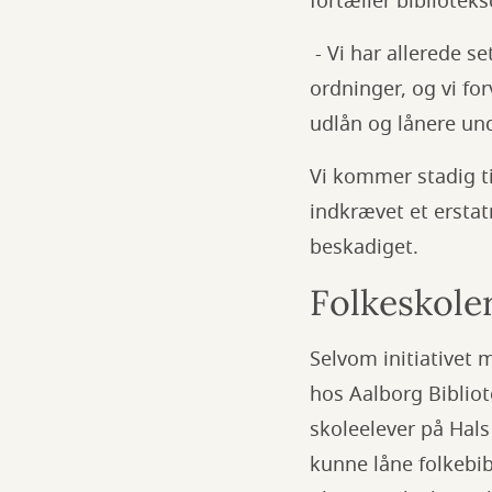
fortæller bibliotek
- Vi har allerede se
ordninger, og vi for
udlån og lånere und
Vi kommer stadig ti
indkrævet et erstatn
beskadiget.
Folkeskoler
Selvom initiativet 
hos Aalborg Bibliot
skoleelever på Hals
kunne låne folkebib