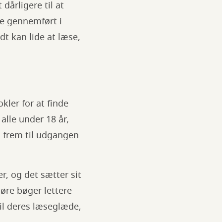
dårligere til at
re gennemført i
dt kan lide at læse,
kler for at finde
alle under 18 år,
g frem til udgangen
r, og det sætter sit
gøre bøger lettere
til deres læseglæde,