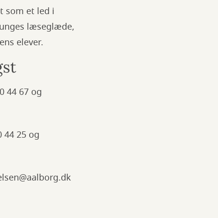
 som et led i
g unges læseglæde,
lens elever.
igst
20 44 67 og
0 44 25 og
.nielsen@aalborg.dk