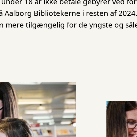
 under 18 år ikke betale gebyrer ved for
på Aalborg Bibliotekerne i resten af 2024
uren mere tilgængelig for de yngste og så