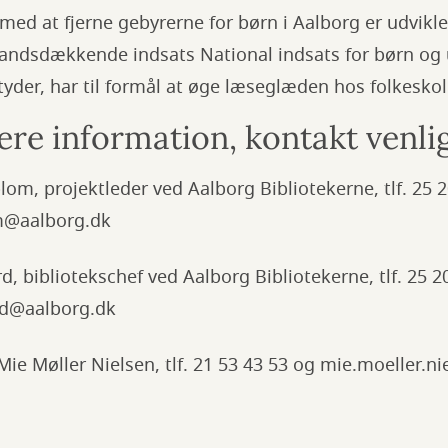
d at fjerne gebyrerne for børn i Aalborg er udviklet
 landsdækkende indsats National indsats for børn o
tyder, har til formål at øge læseglæden hos folkesko
ere information, kontakt venl
lom, projektleder ved Aalborg Bibliotekerne, tlf. 25 
om@aalborg.dk
d, bibliotekschef ved Aalborg Bibliotekerne, tlf. 25 2
ard@aalborg.dk
 Mie Møller Nielsen, tlf. 21 53 43 53 og mie.moeller