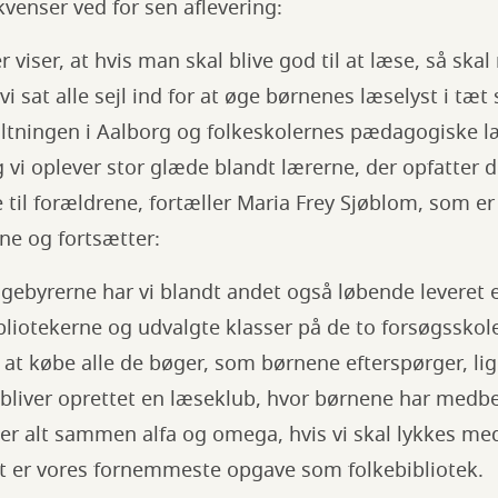
enser ved for sen aflevering:
r viser, at hvis man skal blive god til at læse, så sk
 vi sat alle sejl ind for at øge børnenes læselyst i t
ltningen i Aalborg og folkeskolernes pædagogiske l
g vi oplever stor glæde blandt lærerne, der opfatter 
e til forældrene, fortæller Maria Frey Sjøblom, som er
rne og fortsætter:
 gebyrerne har vi blandt andet også løbende leveret 
bliotekerne og udvalgte klasser på de to forsøgsskol
il at købe alle de bøger, som børnene efterspørger, li
 bliver oprettet en læseklub, hvor børnene har medb
 er alt sammen alfa og omega, hvis vi skal lykkes med
et er vores fornemmeste opgave som folkebibliotek.