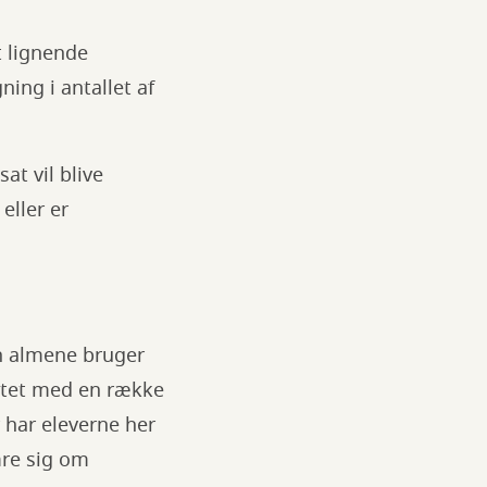
t lignende
ning i antallet af
at vil blive
eller er
en almene bruger
eptet med en række
r har eleverne her
mre sig om