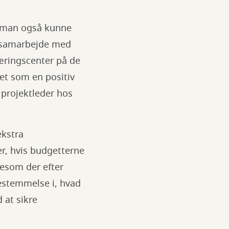
al man også kunne
æt samarbejde med
æringscenter på de
det som en positiv
 projektleder hos
ekstra
er, hvis budgetterne
gesom der efter
estemmelse i, hvad
 at sikre