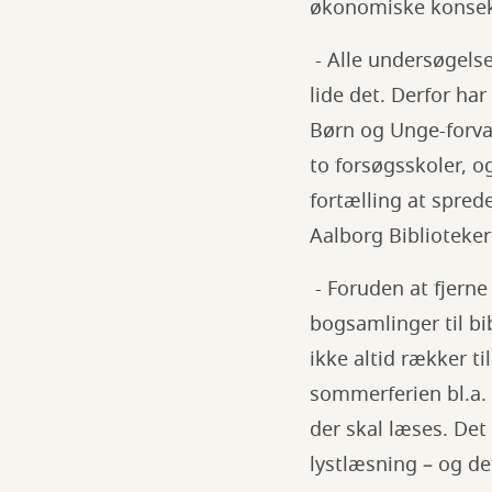
økonomiske konsekv
- Alle undersøgelse
lide det. Derfor har
Børn og Unge-forva
to forsøgsskoler, o
fortælling at spred
Aalborg Biblioteke
- Foruden at fjerne
bogsamlinger til bi
ikke altid rækker t
sommerferien bl.a.
der skal læses. Det
lystlæsning – og d