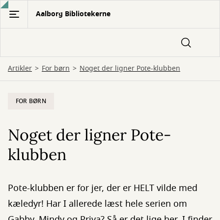
Gå
Aalborg Bibliotekerne
til
hovedindhold
Artikler
For børn
Noget der ligner Pote-klubben
FOR BØRN
Noget der ligner Pote-
klubben
Pote-klubben er for jer, der er HELT vilde med
kæledyr! Har I allerede læst hele serien om
Gabby, Mindy og Priya? Så er det lige her, I finder