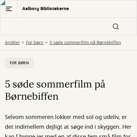
Gå
Aalborg Bibliotekerne
til
hovedindhold
Artikler
For børn
5 søde sommerfilm på Børnebiffen
FOR BØRN
5 søde sommerfilm på
Børnebiffen
Selvom sommeren lokker med sol og udeliv, er
det indimellem dejligt at søge ind i skyggen. Her
kan I hygge jer med en af disse fem små film for