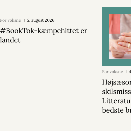
For voksne
5. august 2026
#BookTok-kæmpehittet er
landet
For voksne
Højsæson
skilsmiss
Litterat
bedste b