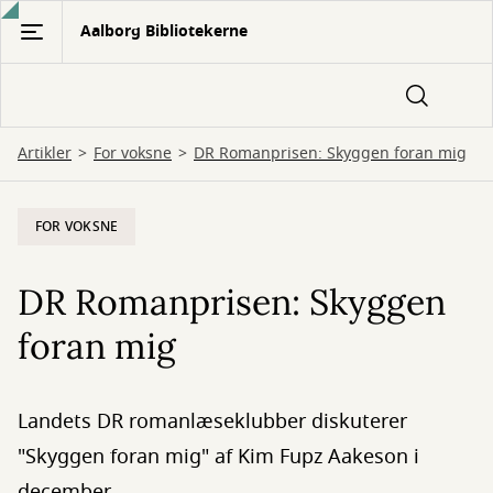
Gå
Aalborg Bibliotekerne
til
hovedindhold
Artikler
For voksne
DR Romanprisen: Skyggen foran mig
FOR VOKSNE
DR Romanprisen: Skyggen
foran mig
Landets DR romanlæseklubber diskuterer
"Skyggen foran mig" af Kim Fupz Aakeson i
december.