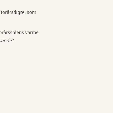
 forårsdigte, som
 forårssolens varme
vande"
.