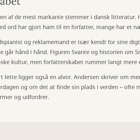
kabet
en af de mest markante stemmer i dansk litteratur. 
d ord har gjort ham til en forfatter, mange har et nær
idspianist og reklamemand er især kendt for sine digt
e går hånd i hånd. Figuren Svante og historien om Sn
nske kultur, men forfatterskabet rummer langt mere 
t lette ligger også en alvor. Andersen skriver om m
rdagen og om det at finde sin plads i verden – ofte
rmer og udfordrer.