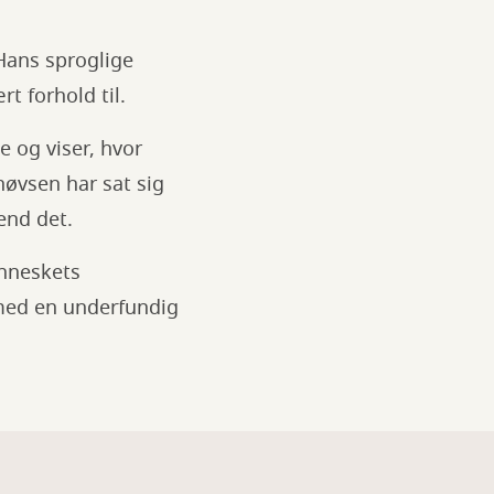
Hans sproglige
t forhold til.
e og viser, hvor
øvsen har sat sig
end det.
enneskets
 med en underfundig