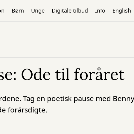
on
Børn
Unge
Digitale tilbud
Info
English
e: Ode til foråret
 i ordene. Tag en poetisk pause med Ben
de forårsdigte.