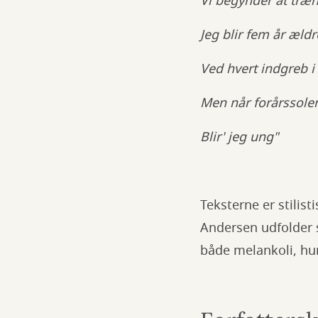
Vi begynder at træne
Jeg blir fem år ældr
Ved hvert indgreb 
Men når forårssole
Blir' jeg ung"
Teksterne er stilis
Andersen udfolder s
både melankoli, hu