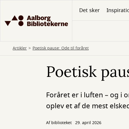
Gå
Det sker
Inspirati
til
hovedindhold
Artikler
Poetisk pause: Ode til foråret
Poetisk paus
Foråret er i luften – og
oplev et af de mest elske
Af biblioteket
29. april 2026