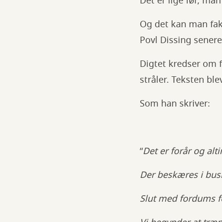
Det er lige før, man
Og det kan man fakt
Povl Dissing senere 
Digtet kredser om fø
stråler. Teksten bl
Som han skriver:
“
Det er forår og alt
Der beskæres i bus
Slut med fordums 