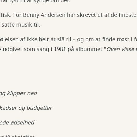
 får lyst til at synge om det.
isk. For Benny Andersen har skrevet et af de fineste
satte musik til.
lelsen af ikke helt at slå til – og om at finde trøst i
ev udgivet som sang i 1981 på albummet "
Oven visse 
ing klippes ned
kadser og budgetter
fede ødselhed