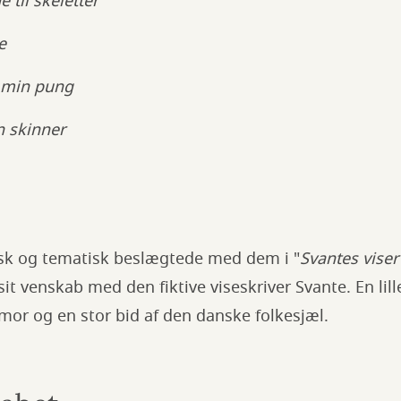
 til skeletter
e
i min pung
n skinner
tisk og tematisk beslægtede med dem i "
Svantes viser
it venskab med den fiktive viseskriver Svante. En li
mor og en stor bid af den danske folkesjæl.