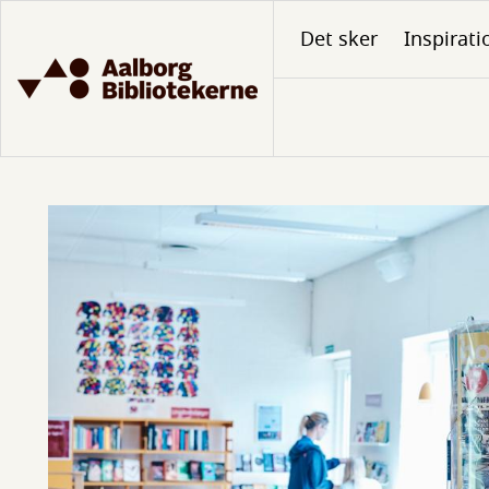
Gå
Det sker
Inspirati
til
hovedindhold