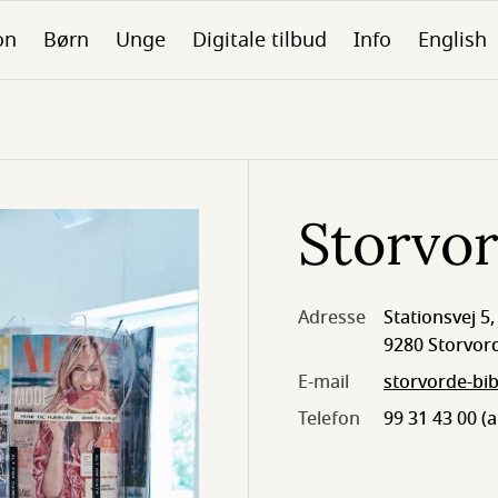
on
Børn
Unge
Digitale tilbud
Info
English
Storvor
Adresse
Stationsvej 5,
9280 Storvor
E-mail
storvorde-bi
Telefon
99 31 43 00 (