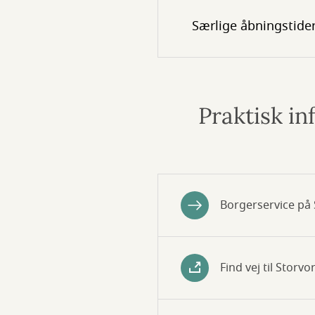
Særlige åbningstide
Praktisk i
Borgerservice på 
Find vej til Storvo