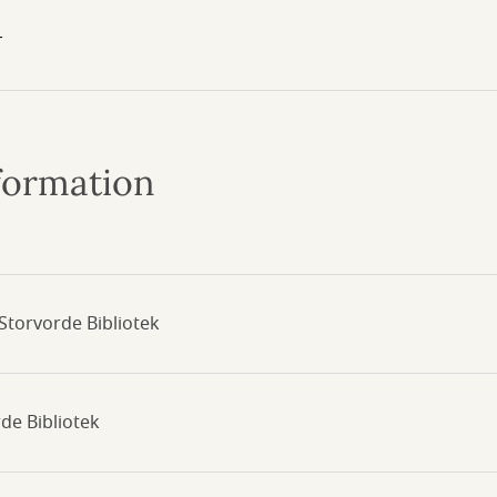
r
nformation
Storvorde Bibliotek
rde Bibliotek