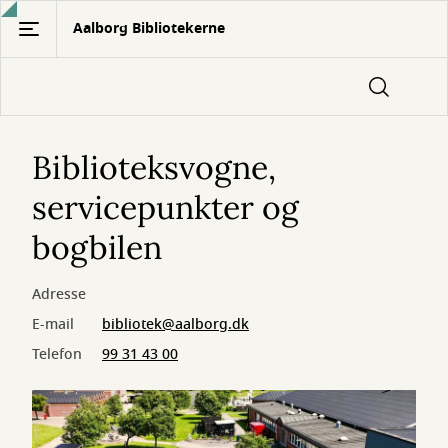
Gå
Aalborg Bibliotekerne
til
hovedindhold
Biblioteksvogne,
servicepunkter og
bogbilen
Adresse
E-mail
bibliotek@aalborg.dk
Telefon
99 31 43 00