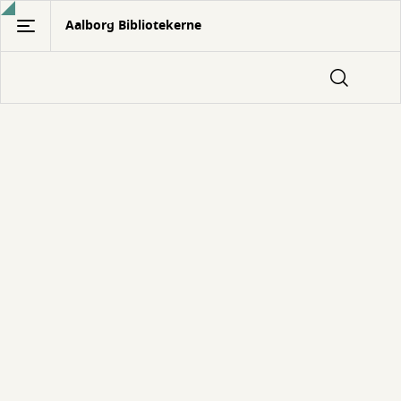
Gå
Aalborg Bibliotekerne
til
hovedindhold