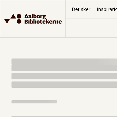
Gå
Det sker
Inspirati
til
hovedindhold