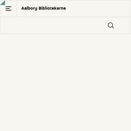
Gå
Aalborg Bibliotekerne
til
hovedindhold