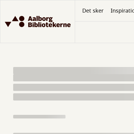
Gå
Det sker
Inspirati
til
hovedindhold