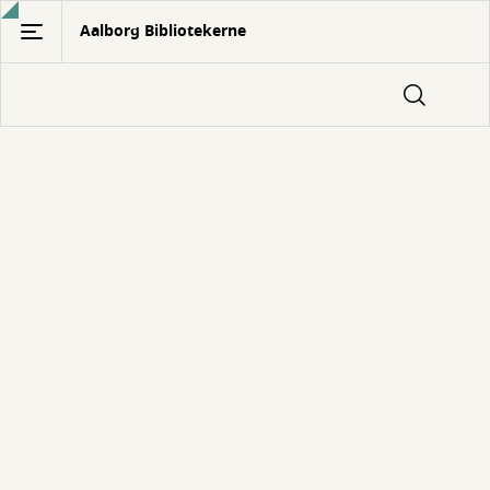
Gå
Aalborg Bibliotekerne
til
hovedindhold