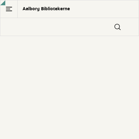
Gå
Aalborg Bibliotekerne
til
hovedindhold