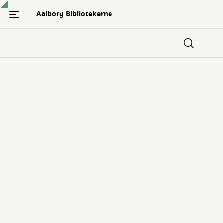
Gå
Aalborg Bibliotekerne
til
hovedindhold