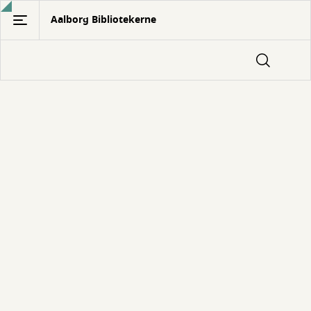
Gå
Aalborg Bibliotekerne
til
hovedindhold