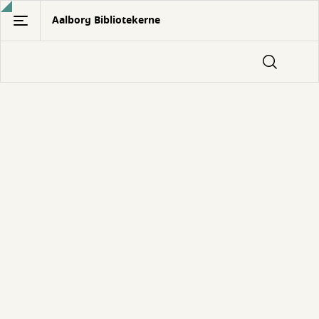
Gå
Aalborg Bibliotekerne
til
hovedindhold