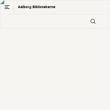
Gå
Aalborg Bibliotekerne
til
hovedindhold