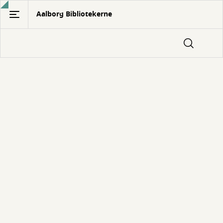
Gå
Aalborg Bibliotekerne
til
hovedindhold