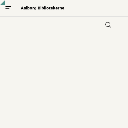
Gå
Aalborg Bibliotekerne
til
hovedindhold