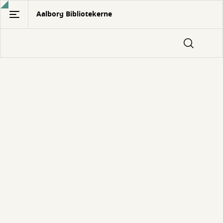
Gå
Aalborg Bibliotekerne
til
hovedindhold