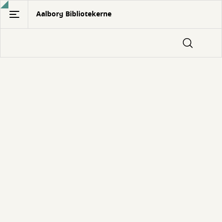
Gå
Aalborg Bibliotekerne
til
hovedindhold