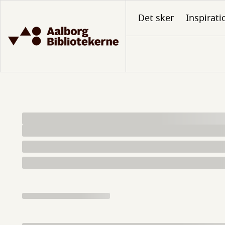
Gå
Det sker
Inspirati
til
hovedindhold