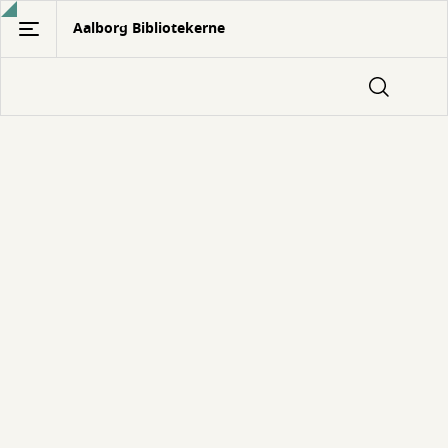
Gå
Aalborg Bibliotekerne
til
hovedindhold