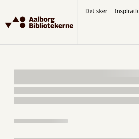
Gå
Det sker
Inspirati
til
hovedindhold