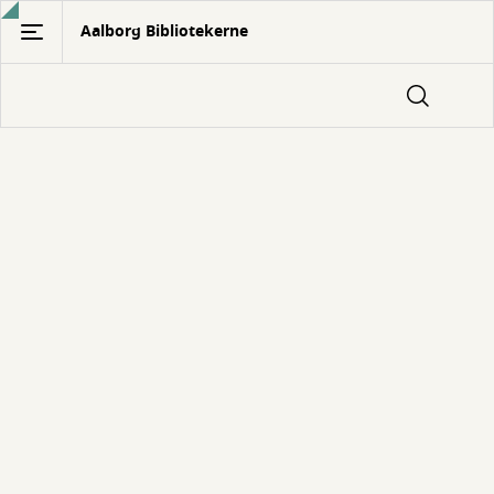
Gå
Aalborg Bibliotekerne
til
hovedindhold