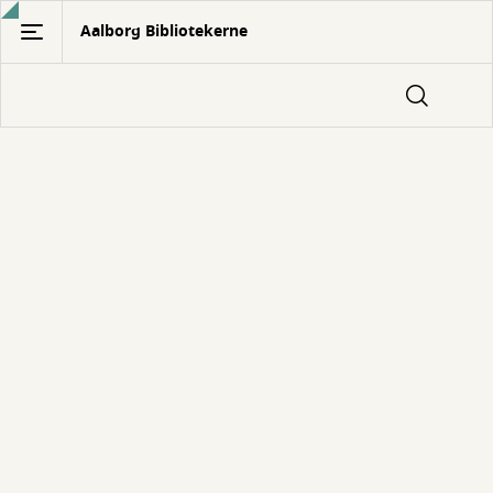
Gå
Aalborg Bibliotekerne
til
hovedindhold