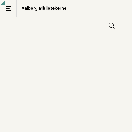
Gå
Aalborg Bibliotekerne
til
hovedindhold