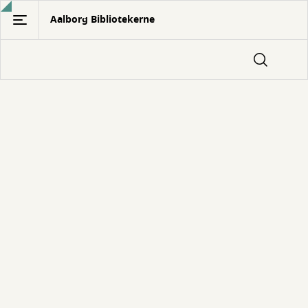
Gå
Aalborg Bibliotekerne
til
hovedindhold