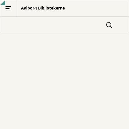
Gå
Aalborg Bibliotekerne
til
hovedindhold