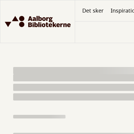
Gå
Det sker
Inspirati
til
hovedindhold