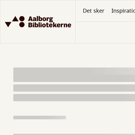
Gå
Det sker
Inspirati
til
hovedindhold