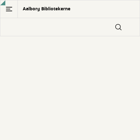
Gå
Aalborg Bibliotekerne
til
hovedindhold