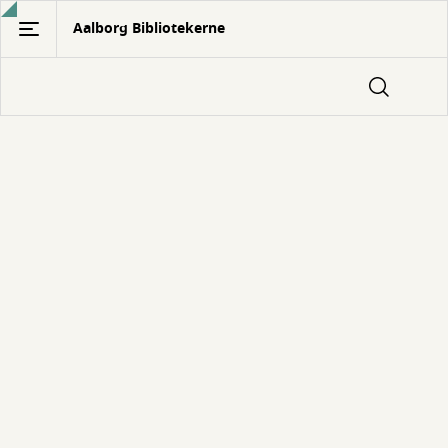
Gå
Aalborg Bibliotekerne
til
hovedindhold