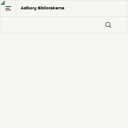
Gå
Aalborg Bibliotekerne
til
hovedindhold