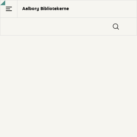
Gå
Aalborg Bibliotekerne
til
hovedindhold