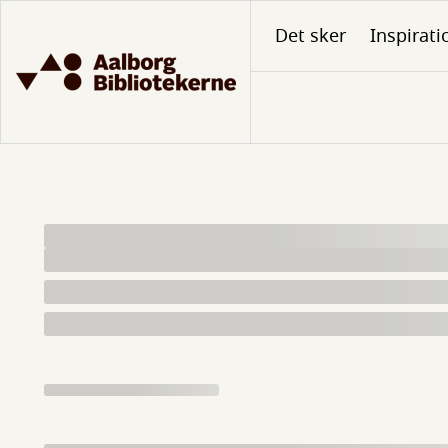
Gå
Det sker
Inspirati
til
hovedindhold