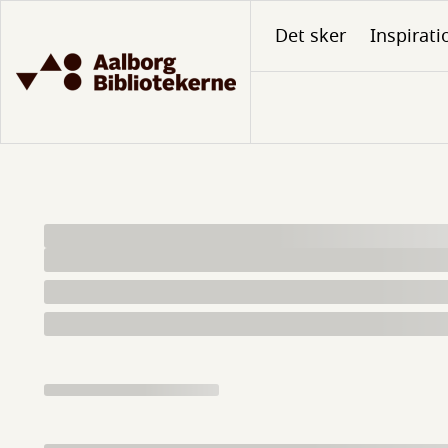
Gå
Det sker
Inspirati
til
hovedindhold