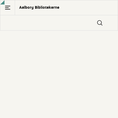
Gå
Aalborg Bibliotekerne
til
hovedindhold