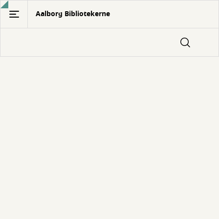
Gå
Aalborg Bibliotekerne
til
hovedindhold