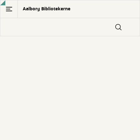
Gå
Aalborg Bibliotekerne
til
hovedindhold